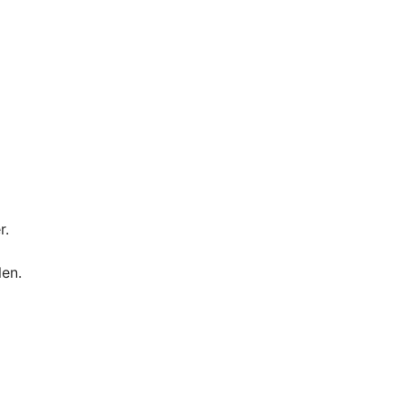
r.
en.